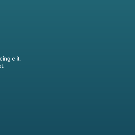
ing elit.
t.