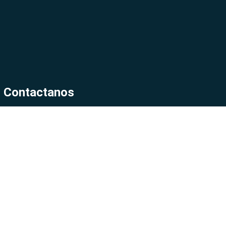
Contactanos
+58 412 880 0264
Guacara Edo. Carabobo
tecnoconciencia@gmail.com