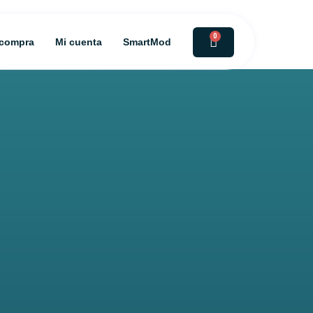
0
 compra
Mi cuenta
SmartMod