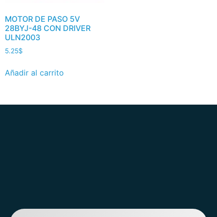
MOTOR DE PASO 5V
28BYJ-48 CON DRIVER
ULN2003
5.25
$
Añadir al carrito