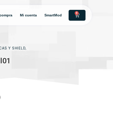
0
 compra
Mi cuenta
SmartMod
CAS Y SHIELD
,
l01
p