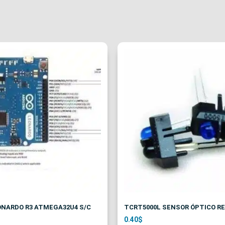
ONARDO R3 ATMEGA32U4 S/C
TCRT5000L SENSOR ÓPTICO R
0.40
$