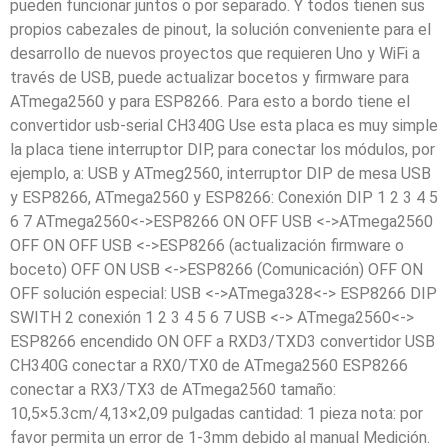
pueden funcionar juntos o por separado. Y todos tienen sus
propios cabezales de pinout, la solución conveniente para el
desarrollo de nuevos proyectos que requieren Uno y WiFi a
través de USB, puede actualizar bocetos y firmware para
ATmega2560 y para ESP8266. Para esto a bordo tiene el
convertidor usb-serial CH340G Use esta placa es muy simple
la placa tiene interruptor DIP, para conectar los módulos, por
ejemplo, a: USB y ATmeg2560, interruptor DIP de mesa USB
y ESP8266, ATmega2560 y ESP8266: Conexión DIP 1 2 3 4 5
6 7 ATmega2560<->ESP8266 ON OFF USB <->ATmega2560
OFF ON OFF USB <->ESP8266 (actualización firmware o
boceto) OFF ON USB <->ESP8266 (Comunicación) OFF ON
OFF solución especial: USB <->ATmega328<-> ESP8266 DIP
SWITH 2 conexión 1 2 3 4 5 6 7 USB <-> ATmega2560<->
ESP8266 encendido ON OFF a RXD3/TXD3 convertidor USB
CH340G conectar a RX0/TX0 de ATmega2560 ESP8266
conectar a RX3/TX3 de ATmega2560 tamaño:
10,5×5.3cm/4,13×2,09 pulgadas cantidad: 1 pieza nota: por
favor permita un error de 1-3mm debido al manual Medición.