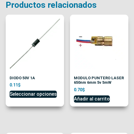
Productos relacionados
DIODO 50V 1A
MODULO PUNTERO LASER
650nm 6mm 5v 5mW
0.11
$
0.70
$
Seleccionar opciones
Añadir al carrito